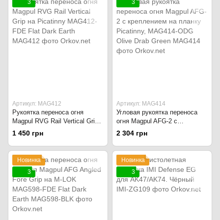
3
3
Артикул: MAG412
Артикул: MAG414
Рукоятка переноса огня
Угловая рукоятка переноса
Magpul RVG Rail Vertical Grip
огня Magpul AFG-2 с
на Picatinny MAG412-FDE Flat
креплением на планку
1 450 грн
2 304 грн
Dark Earth
Picatinny, MAG414-ODG Olive
Drab Green
Новинка
Новинка
3
3