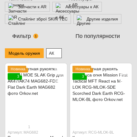
Запчасти к AR
Аксессуары к АК
Стайлінг зброї SKIN TEC
Другие изделия
Фильтр
По популярности
1
Модель оружия
АК
Новинка
Новинка
3
3
1
Артикул: MAG682
Артикул: RCG-MLOK-BL