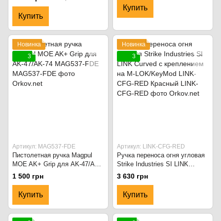
Купить
Купить
Новинка
Новинка
3
3
Артикул: MAG537-FDE
Артикул: LINK-CFG-RED
Пистолетная ручка Magpul
Ручка переноса огня угловая
MOE AK+ Grip для AK-47/AK-
Strike Industries SI LINK
74 MAG537-FDE
Curved с креплением на M-
1 500 грн
3 630 грн
LOK/KeyMod LINK-CFG-RED
Красный
Купить
Купить