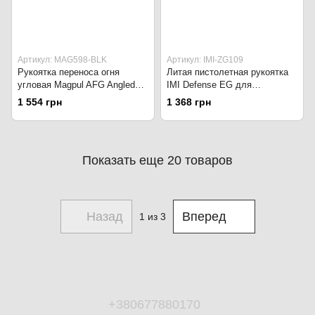
Артикул: MAG598-BLK
Артикул: IMI-ZG109
Рукоятка переноса огня
Литая пистолетная рукоятка
угловая Magpul AFG Angled
IMI Defense EG для
Fore Grip на M-LOK MAG598-
AK47/AK74. Чёрный
1 554 грн
1 368 грн
FDE Flat Dark Earth
Показать еще 20 товаров
Назад
Вперед
1
из 3
+380677880170