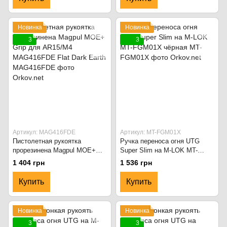
Новинка
Новинка
3
3
Артикул: MAG416FDE
Артикул: MT-FGM01X
Пистолетная рукоятка
Ручка переноса огня UTG
прорезинена Magpul MOE+
Super Slim на M-LOK MT-
Grip для AR15/M4
FGM01X чёрная
1 404 грн
1 536 грн
MAG416FDE Flat Dark Earth
Купить
Купить
Новинка
Новинка
3
3