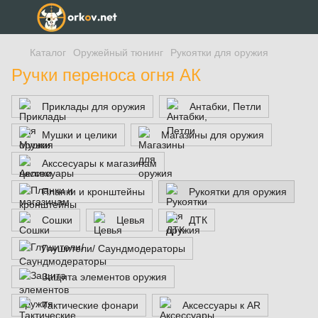
Каталог
Оружейный тюнинг
Рукоятки для оружия
Ручки переноса огня АК
Приклады для оружия
Антабки, Петли
Мушки и целики
Магазины для оружия
Акссесуары к магазинам
Планки и кронштейны
Рукоятки для оружия
Сошки
Цевья
ДТК
Глушители/ Саундмодераторы
Защита элементов оружия
Тактические фонари
Аксессуары к AR