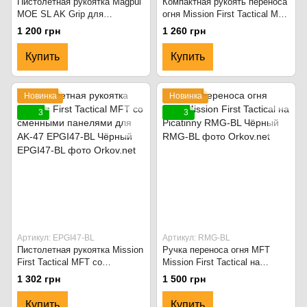
Пистолетная рукоятка Magpul
Компактная рукоять переноса
MOE SL AK Grip для
огня Mission First Tactical MFT
AK47/AK74 MAG682-FDE Flat
React на M-LOK RCG-MLOK-
1 200 грн
1 260 грн
Dark Earth
SDE Scorched Dark Earth
Купить
Купить
Новинка
Новинка
3
3
Артикул: EPGI47-BL
Артикул: RMG-BL
Пистолетная рукоятка Mission
Ручка переноса огня MFT
First Tactical MFT со
Mission First Tactical на
сменными панелями для AK-
Picatinny RMG-BL Чёрный
1 302 грн
1 500 грн
47 EPGI47-BL Чёрный
Купить
Купить