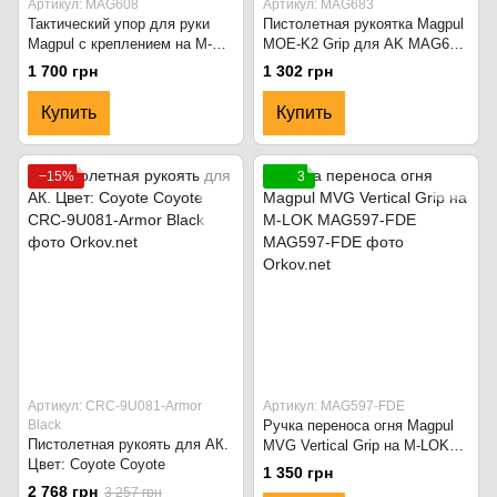
Артикул: MAG608
Артикул: MAG683
Тактический упор для руки
Пистолетная рукоятка Magpul
Magpul с креплением на M-
MOE-K2 Grip для AK MAG683-
LOK MAG608. Черный
FDE. Flat Dark Earth
1 700 грн
1 302 грн
Купить
Купить
−15%
3
Артикул: CRC-9U081-Armor
Артикул: MAG597-FDE
Black
Ручка переноса огня Magpul
Пистолетная рукоять для АК.
MVG Vertical Grip на M-LOK
Цвет: Coyote Coyote
MAG597-FDE
1 350 грн
2 768 грн
3 257 грн