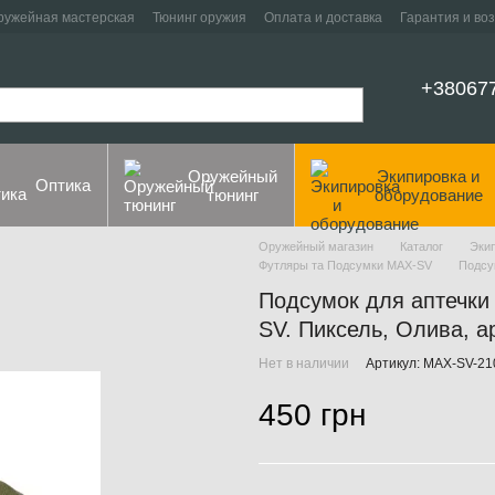
ружейная мастерская
Тюнинг оружия
Оплата и доставка
Гарантия и во
+38067
Оружейный
Экипировка и
Оптика
тюнинг
оборудование
Оружейный магазин
Каталог
Эки
Футляры та Подсумки MAX-SV
Подсу
Подсумок для аптечки 
SV. Пиксель, Олива, а
Нет в наличии
Артикул: MAX-SV-21
450 грн