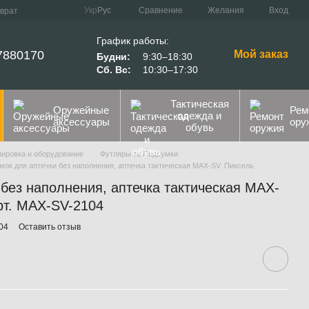
Сравнение
Укр
Рус
Желания
Вход
зврат
График работы:
7880170
Мой заказ
Будни:
9:30–18:30
Сб. Вс:
10:30–17:30
Тактическая
Оружейные
Рем
одежда и
аксессуары
ору
обувь
пировка и оборудование
Футляры та Подсумки
мок для аптечки без наполнения, аптечка тактическая MAX-SV. Пиксель
без наполнения, аптечка тактическая MAX-
рт. MAX-SV-2104
04
Оставить отзыв