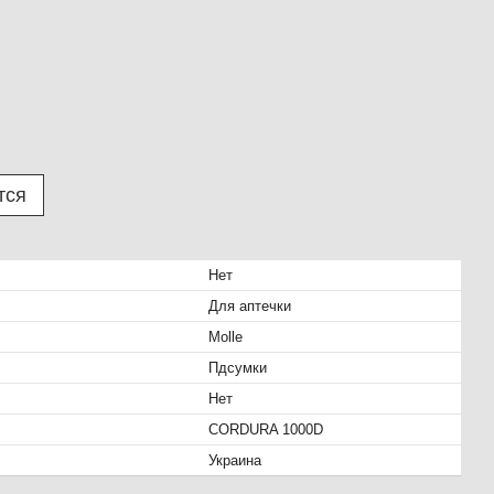
тся
Нет
Для аптечки
Molle
Пдсумки
Нет
CORDURA 1000D
Украина