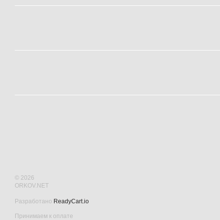
© 2026
ORKOV.NET
Разработано
ReadyCart.io
Принимаем к оплате