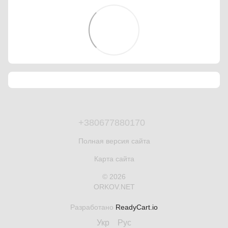
+380677880170
Полная версия сайта
Карта сайта
© 2026
ORKOV.NET
Разработано
ReadyCart.io
Укр
Рус