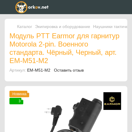
Каталог
Экипировка и оборудование
Наушники тактичес
Модуль PTT Earmor для гарнитур
Motorola 2-pin. Военного
стандарта. Чёрный, Черный, арт.
EM-M51-M2
Артикул:
EM-M51-M2
Оставить отзыв
Новинка
3