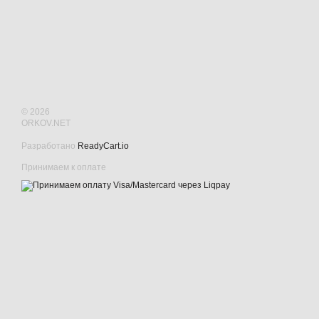
© 2026
ORKOV.NET
Разработано
ReadyCart.io
Принимаем к оплате