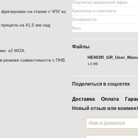
Подсветка прицельной марки
Крепление в комплекте
н фрезерован на станке с ЧПУ из
Особенности
 прицела на 41,5 мм над
Вага
Файлы
вки: ≤2 MOA.
HE403R_GR_User_Manu
 в режиме совместимости с ПНВ.
1.5 МБ
PDF
Поделиться в соцсетях
Доставка
Оплата
Гара
Новый отзыв или коммен