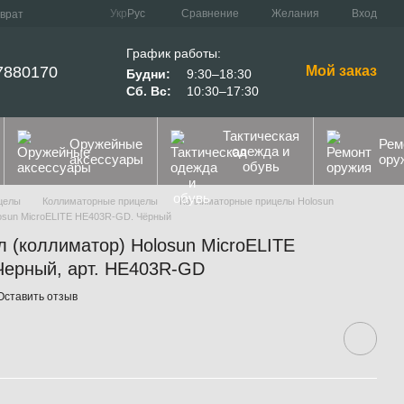
Сравнение
Укр
Рус
Желания
Вход
зврат
График работы:
7880170
Мой заказ
Будни:
9:30–18:30
Сб. Вс:
10:30–17:30
Тактическая
Оружейные
Рем
одежда и
аксессуары
ору
обувь
целы
Коллиматорные прицелы
Коллиматорные прицелы Holosun
osun MicroELITE HE403R-GD. Чёрный
 (коллиматор) Holosun MicroELITE
Черный, арт. HE403R-GD
Оставить отзыв