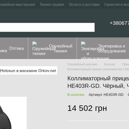
ружейная мастерская
Тюнинг оружия
Оплата и доставка
Гарантия и во
+38067
Оружейный
Экипировка и
Оптика
тюнинг
оборудование
Оружейный магазин
Каталог
При
Коллиматорный прицел (коллиматор) Hol
Коллиматорный прицел
HE403R-GD. Чёрный, 
В наличии
Артикул: HE403R-GD
14 502 грн