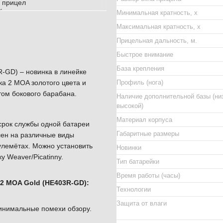
Минимальная кратность, х
Максимальная кратность, х
Прицельная дальность, м.
Быстрое внимание
База крепления
R-GD) – новинка в линейке
ка 2 MOA золотого цвета и
Профиль (нога)
ом бокового барабана.
Наличие дополнительной базы (ни
высокой)
Материал корпуса
срок службы одной батареи
Габаритные размеры
лен на различные виды
пулемётах. Можно установить
Новинки
у Weaver/Picatinny.
Тип батарейки
Время работы (часы)
 2 MOA Gold (HE403R-GD):
Технологии
Защита от влаги
инимальные помехи обзору.