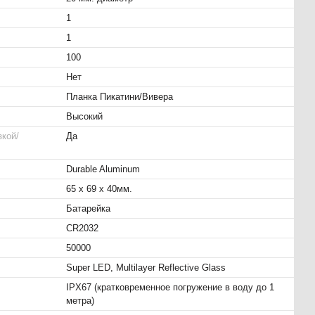
1
1
100
Нет
Планка Пикатини/Вивера
Высокий
зкой/
Да
Durable Aluminum
65 х 69 х 40мм.
Батарейка
CR2032
50000
Super LED, Multilayer Reflective Glass
IPX67 (кратковременное погружение в воду до 1
метра)