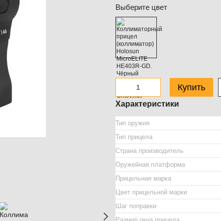
Выберите цвет
Купить
Характеристики
Тип оружия
Тип прицела
Страна производитель
Оружейная платформа
Прицельная марка
Цвет прицельной марки
Шаг поправки
Размер окна прицела