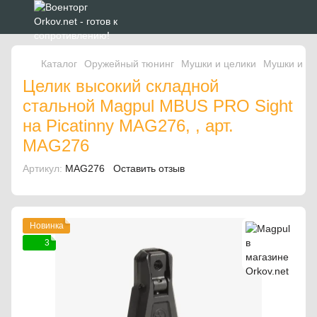
Каталог
Оружейный тюнинг
Мушки и целики
Мушки и це
Целик высокий складной
стальной Magpul MBUS PRO Sight
на Picatinny MAG276, , арт.
MAG276
Артикул:
MAG276
Оставить отзыв
Новинка
3