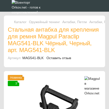
Каталог
Оружейный тюнинг
Антабки, Петли
Антабки, Пе
Стальная антабка для крепления
для ремня Magpul Paraclip
MAG541-BLK Чёрный, Черный,
арт. MAG541-BLK
Артикул:
MAG541-BLK
Оставить отзыв
Новинка
3