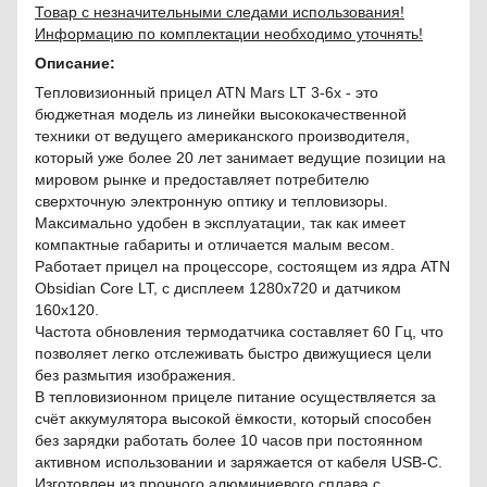
Товар с незначительными следами использования!
Информацию по комплектации необходимо уточнять!
Описание:
Тепловизионный прицел ATN Mars LT 3-6x - это
бюджетная модель из линейки высококачественной
техники от ведущего американского производителя,
который уже более 20 лет занимает ведущие позиции на
мировом рынке и предоставляет потребителю
сверхточную электронную оптику и тепловизоры.
Максимально удобен в эксплуатации, так как имеет
компактные габариты и отличается малым весом.
Работает прицел на процессоре, состоящем из ядра ATN
Obsidian Core LT, с дисплеем 1280x720 и датчиком
160х120.
Частота обновления термодатчика составляет 60 Гц, что
позволяет легко отслеживать быстро движущиеся цели
без размытия изображения.
В тепловизионном прицеле питание осуществляется за
счёт аккумулятора высокой ёмкости, который способен
без зарядки работать более 10 часов при постоянном
активном использовании и заряжается от кабеля USB-C.
Изготовлен из прочного алюминиевого сплава с