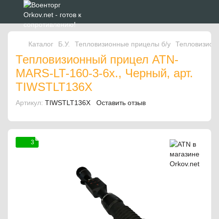
Каталог
Б.У.
Тепловизионные прицелы б/у
Тепловизион
Тепловизионный прицел ATN-
MARS-LT-160-3-6x., Черный, арт.
TIWSTLT136X
Артикул:
TIWSTLT136X
Оставить отзыв
3