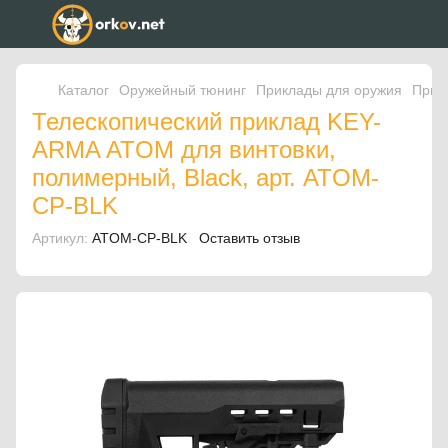
Каталог
Оружейный тюнинг
Приклады для оружия
Прик
Телескопический приклад KEY-
ARMA ATOM для винтовки,
полимерный, Black, арт. ATOM-
CP-BLK
Артикул:
ATOM-CP-BLK
Оставить отзыв