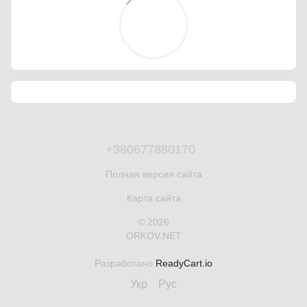
+380677880170
Полная версия сайта
Карта сайта
© 2026
ORKOV.NET
Разработано
ReadyCart.io
Укр
Рус