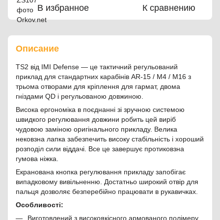
В избранное
К сравнению
Описание
TS2 від IMI Defense — це тактичний регульований
приклад для стандартних карабінів AR-15 / M4 / M16 з
трьома отворами для кріплення для гармат, двома
гніздами QD і регульованою довжиною.
Висока ергономіка в поєднанні зі зручною системою
швидкого регулювання довжини робить цей виріб
чудовою заміною оригінального прикладу. Велика
нековзна лапка забезпечить високу стабільність і хороший
розподіл сили віддачі. Все це завершує протиковзна
гумова ніжка.
Екранована кнопка регулювання прикладу запобігає
випадковому вивільненню. Достатньо широкий отвір для
пальця дозволяє безперебійно працювати в рукавичках.
Особливості:
Виготовлений з високоякісного армованого полімеру