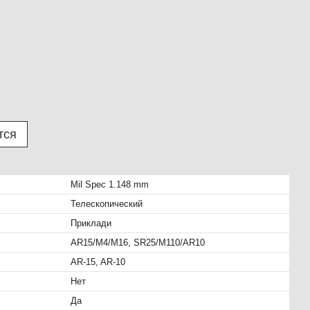
тся
Mil Spec 1.148 mm
Телескопический
Приклади
AR15/M4/M16, SR25/M110/AR10
AR-15, AR-10
Нет
Да