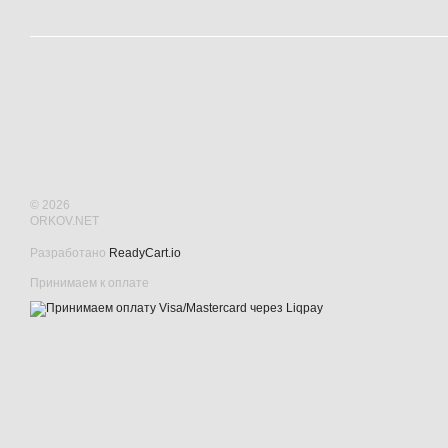
© 2026
ORKOV.NET
Разработано
ReadyCart.io
Принимаем к оплате