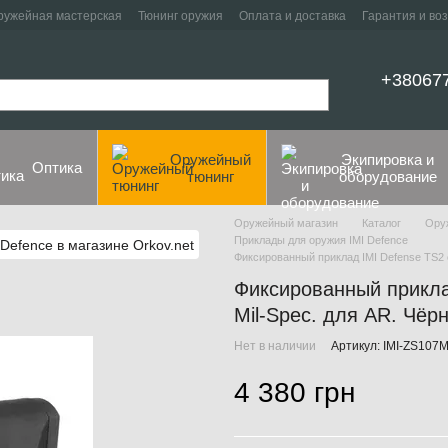
ружейная мастерская
Тюнинг оружия
Оплата и доставка
Гарантия и во
+38067
Оружейный
Экипировка и
Оптика
тюнинг
оборудование
Оружейный магазин
Каталог
Ору
Приклады для оружия IMI Defence
Фиксированный приклад IMI Defense TS2 с
Фиксированный приклад
Mil-Spec. для AR. Чёр
Нет в наличии
Артикул: IMI-ZS107
4 380 грн