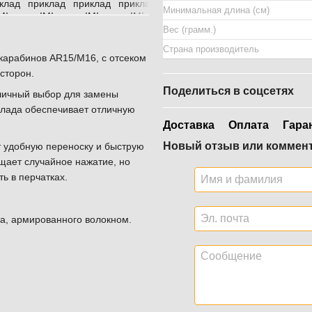
Минимальная длина (см)
Вес (грамм.)
Страна производитель
 карабинов AR15/M16, с отсеком
сторон.
Поделиться в соцсетях
личный выбор для замены
клада обеспечивает отличную
Доставка
Оплата
Гара
Новый отзыв или коммен
 удобную переноску и быструю
щает случайное нажатие, но
ь в перчатках.
а, армированного волокном.