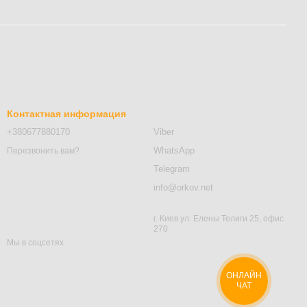
Контактная информация
+380677880170
Viber
WhatsApp
Перезвонить вам?
Telegram
info@orkov.net
г. Киев ул. Елены Телиги 25, офис
270
Мы в соцсетях
ОНЛАЙН
ЧАТ