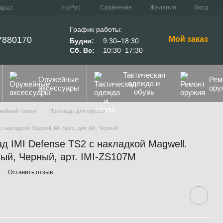
Сравнение
Укр
Рус
Желания
Вход
зврат
График работы:
7880170
Мой заказ
Будни:
9:30–18:30
Сб. Вс:
10:30–17:30
Тактическая
Оружейные
Рем
одежда и
аксессуары
ору
обувь
жейный тюнинг
Приклады для оружия
 накладкой Magwell. Mil-Spec. для AR. Чёрный
 IMI Defense TS2 с накладкой Magwell.
ный, Черный, арт. IMI-ZS107M
M
Оставить отзыв