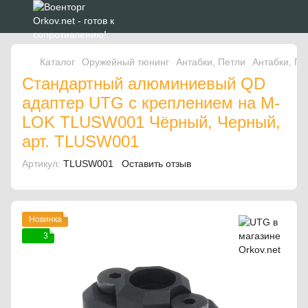
Каталог
Оружейный тюнинг
Антабки, Петли
Антабки, П
Стандартный алюминиевый QD
адаптер UTG с креплением на M-
LOK TLUSW001 Чёрный, Черный,
арт. TLUSW001
Артикул:
TLUSW001
Оставить отзыв
Новинка
3