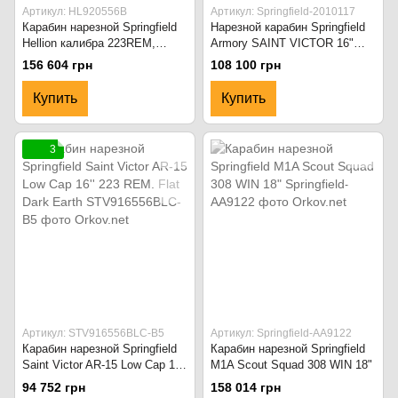
Артикул: HL920556B
Артикул: Springfield-2010117
Карабин нарезной Springfield
Нарезной карабин Springfield
Hellion калибра 223REM,
Armory SAINT VICTOR 16"
ствол 20" чёрный
223REM TNG V2 B5 LC,
156 604 грн
108 100 грн
калибр .223 Rem
Купить
Купить
3
Артикул: STV916556BLC-B5
Артикул: Springfield-AA9122
Карабин нарезной Springfield
Карабин нарезной Springfield
Saint Victor AR-15 Low Cap 16''
M1A Scout Squad 308 WIN 18"
223 REM. Flat Dark Earth
94 752 грн
158 014 грн