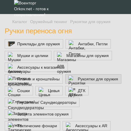
Каталог
Оружейный тюнинг
Рукоятки для оружия
Ручки переноса огня
Приклады для оружия
Антабки, Петли
Мушки и целики
Магазины для оружия
Акссесуары к магазинам
Планки и кронштейны
Рукоятки для оружия
Сошки
Цевья
ДТК
Глушители/ Саундмодераторы
Защита элементов оружия
Тактические фонари
Аксессуары к AR