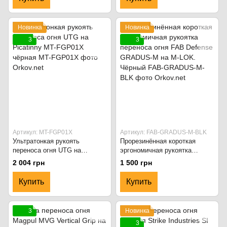
Новинка
Новинка
3
3
Артикул: MT-FGP01X
Артикул: FAB-GRADUS-M-BLK
Ультратонкая рукоять
Прорезинённая короткая
переноса огня UTG на
эргономичная рукоятка
Picatinny MT-FGP01X чёрная
переноса огня FAB Defense
2 004 грн
1 500 грн
GRADUS-M на M-LOK.
Чёрный
Купить
Купить
3
Новинка
3