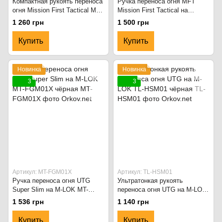
Компактная рукоять переноса
Ручка переноса огня MFT
огня Mission First Tactical MFT
Mission First Tactical на
React на M-LOK RCG-MLOK-
Picatinny RMG-BL Чёрный
1 260 грн
1 500 грн
SDE Scorched Dark Earth
Купить
Купить
Новинка
Новинка
3
3
Артикул: MT-FGM01X
Артикул: TL-HSM01
Ручка переноса огня UTG
Ультратонкая рукоять
Super Slim на M-LOK MT-
переноса огня UTG на M-LOK
FGM01X чёрная
TL-HSM01 чёрная
1 536 грн
1 140 грн
Купить
Купить