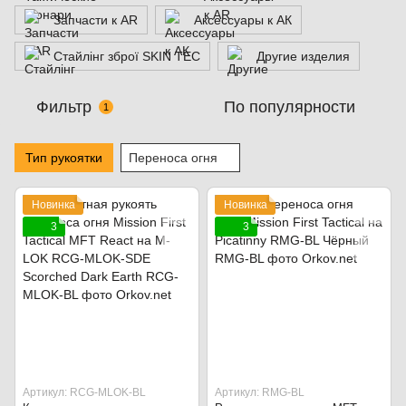
Запчасти к AR
Аксессуары к АК
Стайлінг зброї SKIN TEC
Другие изделия
Фильтр
По популярности
1
Тип рукоятки
Переноса огня
Новинка
Новинка
3
3
Артикул: RCG-MLOK-BL
Артикул: RMG-BL