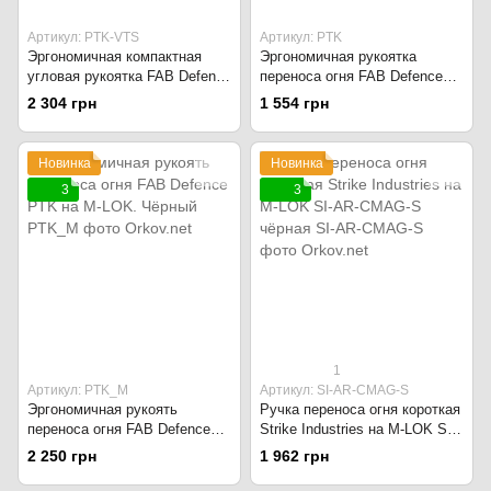
Артикул: PTK-VTS
Артикул: PTK
Эргономичная компактная
Эргономичная рукоятка
угловая рукоятка FAB Defense
переноса огня FAB Defence
PTK с упором VTS на
PTK на Picatinny. Чёрный
2 304 грн
1 554 грн
Picatinny. Чёрный
Новинка
Новинка
3
3
1
Артикул: PTK_M
Артикул: SI-AR-CMAG-S
Эргономичная рукоять
Ручка переноса огня короткая
переноса огня FAB Defence
Strike Industries на M-LOK SI-
PTK на M-LOK. Чёрный
AR-CMAG-S чёрная
2 250 грн
1 962 грн