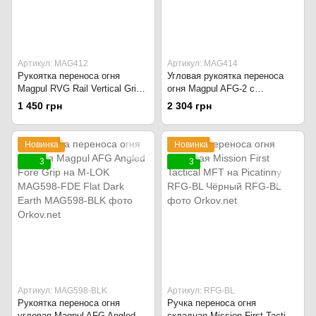
Артикул: MAG412
Артикул: MAG414
Рукоятка переноса огня
Угловая рукоятка переноса
Magpul RVG Rail Vertical Grip
огня Magpul AFG-2 с
на Picatinny MAG412-FDE Flat
креплением на планку
1 450 грн
2 304 грн
Dark Earth
Picatinny, MAG414-ODG Olive
Drab Green
Новинка
Новинка
3
3
Артикул: MAG598-BLK
Артикул: RFG-BL
Рукоятка переноса огня
Ручка переноса огня
угловая Magpul AFG Angled
складная Mission First Tactical