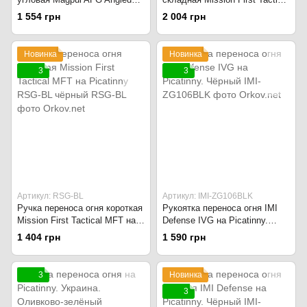
Fore Grip на M-LOK MAG598-
MFT на Picatinny RFG-BL
1 554 грн
2 004 грн
FDE Flat Dark Earth
Чёрный
Новинка
Новинка
3
3
Артикул: RSG-BL
Артикул: IMI-ZG106BLK
Ручка переноса огня короткая
Рукоятка переноса огня IMI
Mission First Tactical MFT на
Defense IVG на Picatinny.
Picatinny RSG-BL чёрный
Чёрный
1 404 грн
1 590 грн
3
Новинка
3