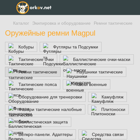
Каталог
Экипировка и оборудование
Ремни тактические
Оружейные ремни Magpul
Кобуры
Футляры та Подсумки
Тактические очки
Баллистические очки-маски
Ремни тактические
Наушники тактические
Тактические пояса
Каски военные
Оборудование для тренеровки
Камуфляж
Фонари тактические налобные
Плитоноски
Баллистическая защита
Велкро-панели. Адаптеры
Средства связи