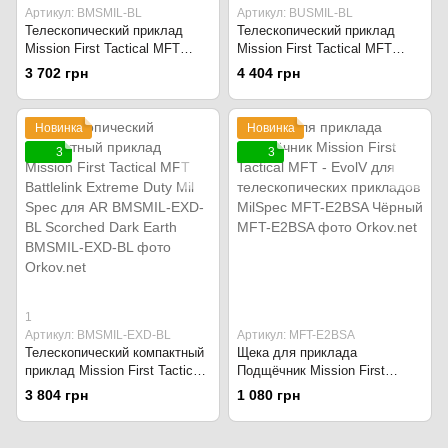
Артикул: BMSMIL-BL
Артикул: BUSMIL-BL
Телескопический приклад
Телескопический приклад
Mission First Tactical MFT
Mission First Tactical MFT
Battlelink Minimalist Mil Spec
Battlelink Utility Mil Spec для
3 702 грн
4 404 грн
для AR BMSMIL-SDE
AR BUSMIL-SDE Scorched
Scorched Dark Earth
Dark Earth
Новинка
Новинка
3
3
1
Артикул: BMSMIL-EXD-BL
Артикул: MFT-E2BSA
Телескопический компактный
Щека для приклада
приклад Mission First Tactical
Подщёчник Mission First
MFT Battlelink Extreme Duty
Tactical MFT - EvolV для
3 804 грн
1 080 грн
Mil Spec для AR BMSMIL-
телескопических прикладов
EXD-BL Scorched Dark Earth
MilSpec MFT-E2BSA Чёрный