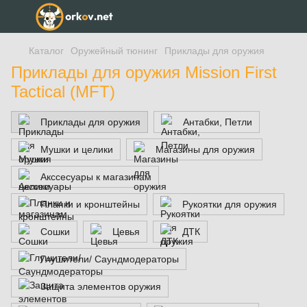
Каталог
Оружейный тюнинг
Приклады для оружия
Приклады для оружия Mission First
Tactical (MFT)
Приклады для оружия
Антабки, Петли
Мушки и целики
Магазины для оружия
Акссесуары к магазинам
Планки и кронштейны
Рукоятки для оружия
Сошки
Цевья
ДТК
Глушители/ Саундмодераторы
Защита элементов оружия