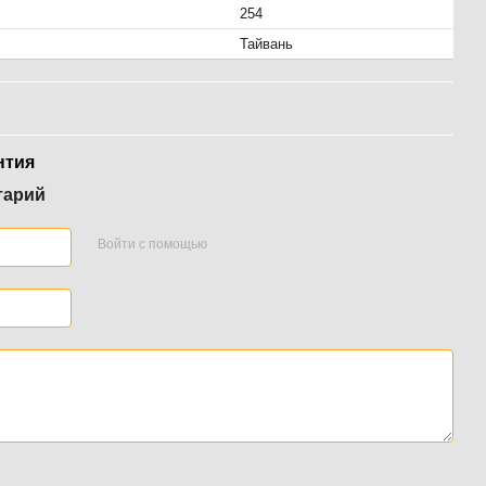
254
Тайвань
нтия
тарий
Войти с помощью