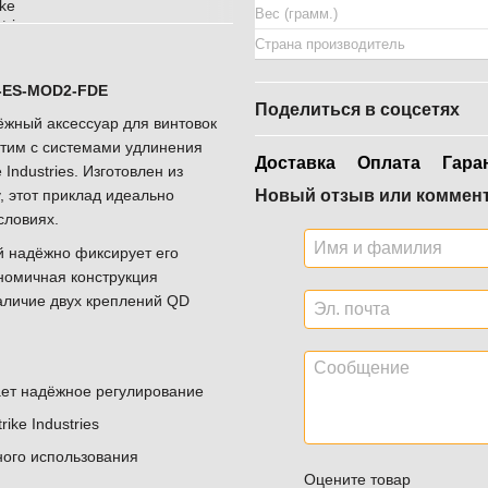
Вес (грамм.)
Страна производитель
KE-ES-MOD2-FDE
Поделиться в соцсетях
дёжный аксессуар для винтовок
тим с системами удлинения
Доставка
Оплата
Гара
Industries. Изготовлен из
Новый отзыв или коммен
, этот приклад идеально
словиях.
 надёжно фиксирует его
номичная конструкция
наличие двух креплений QD
ет надёжное регулирование
ike Industries
ого использования
Оцените товар