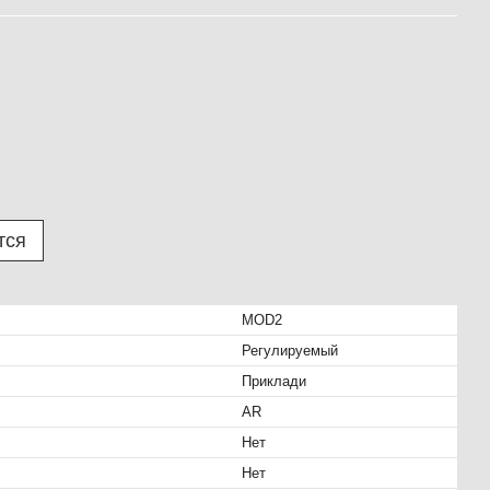
тся
MOD2
Регулируемый
Приклади
AR
Нет
Нет