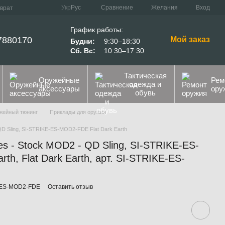
Сравнение
Укр
Рус
Желания
Вход
зврат
График работы:
7880170
Мой заказ
Будни:
9:30–18:30
Сб. Вс:
10:30–17:30
Тактическая
Оружейные
Рем
одежда и
аксессуары
ору
обувь
жейный тюнинг
Приклады для оружия
 QD Sling, SI-STRIKE-ES-MOD2-FDE Flat Dark Earth
ies - Stock MOD2 - QD Sling, SI-STRIKE-ES-
th, Flat Dark Earth, арт. SI-STRIKE-ES-
E-ES-MOD2-FDE
Оставить отзыв