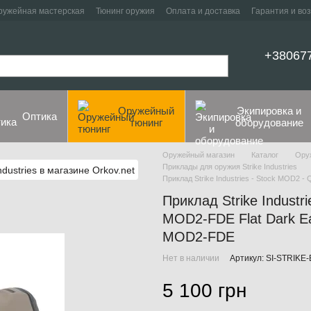
ружейная мастерская
Тюнинг оружия
Оплата и доставка
Гарантия и во
+38067
Оружейный
Экипировка и
Оптика
тюнинг
оборудование
Оружейный магазин
Каталог
Ору
Приклады для оружия Strike Industries
Приклад Strike Industries - Stock MOD2 -
Приклад Strike Industr
MOD2-FDE Flat Dark Ear
MOD2-FDE
Нет в наличии
Артикул: SI-STRIK
5 100 грн