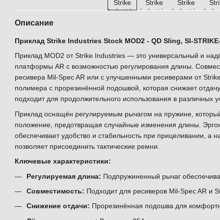
Описание
Приклад Strike Industries Stock MOD2 - QD Sling, SI-STRI
Приклад MOD2 от Strike Industries — это универсальный и на
платформы AR с возможностью регулирования длины. Совмес
ресивера Mil-Spec AR или с улучшенными ресиверами от Strike 
полимера с прорезинённой подошвой, которая снижает отдачу
подходит для продолжительного использования в различных у
Приклад оснащён регулируемым рычагом на пружине, который
положение, предотвращая случайные изменения длины. Эрго
обеспечивает удобство и стабильность при прицеливании, а 
позволяет присоединить тактические ремни.
Ключевые характеристики:
Регулируемая длина:
Подпружиненный рычаг обеспечива
Совместимость:
Подходит для ресиверов Mil-Spec AR и Str
Снижение отдачи:
Прорезинённая подошва для комфортн