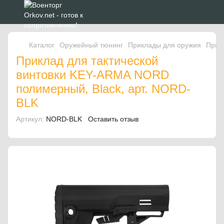
Каталог
Оружейный тюнинг
Приклады для оружия
Прик
Приклад для тактической
винтовки KEY-ARMA NORD
полимерный, Black, арт. NORD-
BLK
Артикул:
NORD-BLK
Оставить отзыв