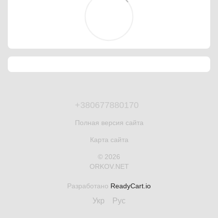
+380677880170
Полная версия сайта
Карта сайта
© 2026
ORKOV.NET
Разработано
ReadyCart.io
Укр
Рус