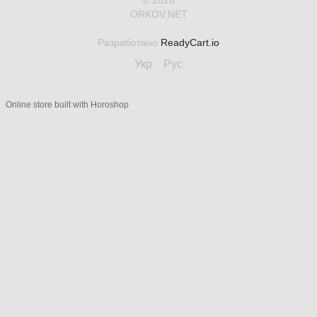
ORKOV.NET
Разработано
ReadyCart.io
Укр
Рус
Online store built with Horoshop