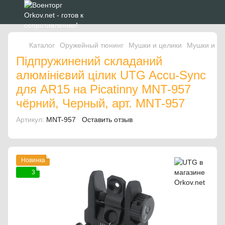
Каталог
Оружейный тюнинг
Мушки и целики
Мушки и ц
Підпружинений складаний
алюмінієвий цілик UTG Accu-Sync
для AR15 на Picatinny MNT-957
чёрний, Черный, арт. MNT-957
Артикул:
MNT-957
Оставить отзыв
Новинка
3