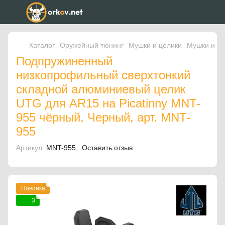
Каталог
Оружейный тюнинг
Мушки и целики
Мушки и ц
Подпружиненный
низкопрофильный сверхтонкий
складной алюминиевый целик
UTG для AR15 на Picatinny MNT-
955 чёрный, Черный, арт. MNT-
955
Артикул:
MNT-955
Оставить отзыв
Новинка
3