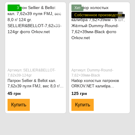
3
Хит
Собственное производство
Артикул: SELLIER&BELLOT-
Артикул: Dummy-Round-
7,62x39-124gr
7,62×39мм-Black
Патрон Sellier & Bellot кал.
Набор холостых патронов
7,62x39 пуля FMJ, вес 8,0 г/
ORKOV.NET калибра
124 gr.
7,62×39мм - 5 шт., Жёлтый
45 грн
125 грн
Купить
Купить