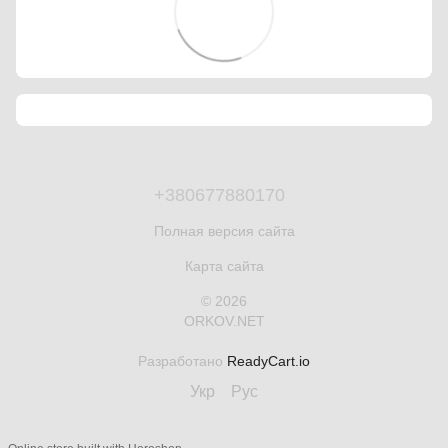
+380677880170
Полная версия сайта
Карта сайта
© 2026
ORKOV.NET
Разработано
ReadyCart.io
Укр
Рус