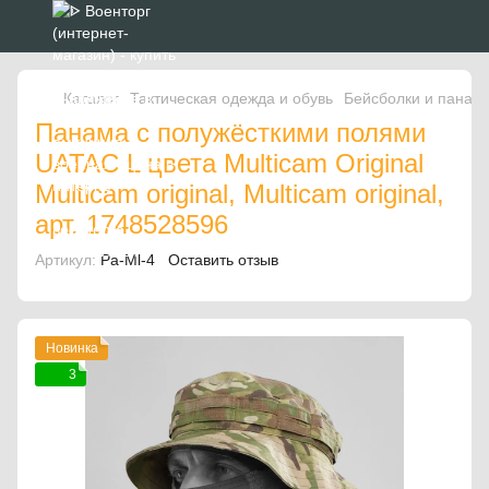
Каталог
Тактическая одежда и обувь
Бейсболки и панам
Панама с полужёсткими полями
UATAC L цвета Multicam Original
Multicam original, Multicam original,
арт. 1748528596
Артикул:
Pa-Ml-4
Оставить отзыв
Новинка
3