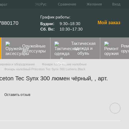
Сравнение
Укр
Рус
Желания
Вход
зврат
График работы:
7880170
Мой заказ
Будни:
9:30–18:30
Сб. Вс:
10:30–17:30
Тактическая
Оружейные
Рем
одежда и
аксессуары
ору
обувь
пировка и оборудование
Фонари тактические налобные
Фонарь налобный Princeton Tec Synx 300 Lumens Black
eton Tec Synx 300 люмен чёрный, , арт.
Оставить отзыв