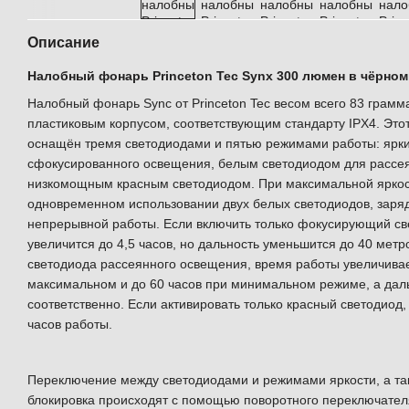
Описание
Налобный фонарь Princeton Tec Synx 300 люмен в чёрном
Налобный фонарь Sync от Princeton Tec весом всего 83 грамм
пластиковым корпусом, соответствующим стандарту IPX4. Эт
оснащён тремя светодиодами и пятью режимами работы: ярк
сфокусированного освещения, белым светодиодом для рассе
низкомощным красным светодиодом. При максимальной яркост
одновременном использовании двух белых светодиодов, заряд
непрерывной работы. Если включить только фокусирующий св
увеличится до 4,5 часов, но дальность уменьшится до 40 метр
светодиода рассеянного освещения, время работы увеличивае
максимальном и до 60 часов при минимальном режиме, а даль
соответственно. Если активировать только красный светодиод,
часов работы.
Переключение между светодиодами и режимами яркости, а та
блокировка происходят с помощью поворотного переключателя