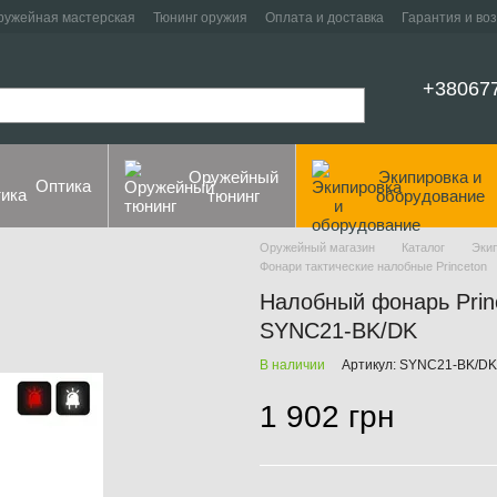
ружейная мастерская
Тюнинг оружия
Оплата и доставка
Гарантия и во
+38067
Оружейный
Экипировка и
Оптика
тюнинг
оборудование
Оружейный магазин
Каталог
Эки
Фонари тактические налобные Princeton
Налобный фонарь Princ
SYNC21-BK/DK
В наличии
Артикул: SYNC21-BK/DK
1 902 грн