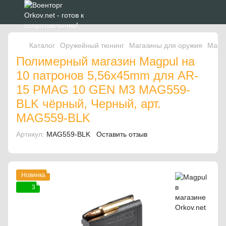
Каталог
Оружейный тюнинг
Магазины для оружия
Мага
Полимерный магазин Magpul на
10 патронов 5,56x45mm для AR-
15 PMAG 10 GEN M3 MAG559-
BLK чёрный, Черный, арт.
MAG559-BLK
Артикул:
MAG559-BLK
Оставить отзыв
Новинка
3