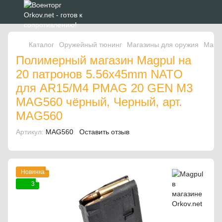
Каталог
Оружейный тюнинг
Магазины для оружия
Мага
Полимерный магазин Magpul на
20 патронов 5.56x45mm NATO
для AR15/M4 PMAG 20 GEN M3
MAG560 чёрный, Черный, арт.
MAG560
Артикул:
MAG560
Оставить отзыв
Новинка
3