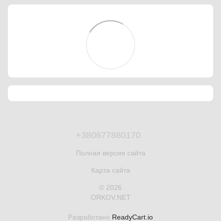
+380677880170
Полная версия сайта
Карта сайта
© 2026
ORKOV.NET
Разработано
ReadyCart.io