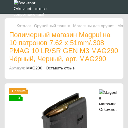
Каталог
Оружейный тюнинг
Магазины для оружия
Мага
Полимерный магазин Magpul на
10 патронов 7.62 x 51mm/.308
PMAG 10 LR/SR GEN M3 MAG290
Чёрный, Черный, арт. MAG290
Артикул:
MAG290
Оставить отзыв
Новинка
3