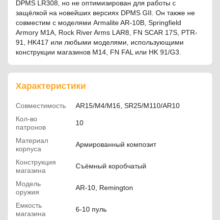
DPMS LR308, но не оптимизирован для работы с
защёлкой на новейших версиях DPMS GII. Он также не
совместим с моделями Armalite AR-10B, Springfield
Armory M1A, Rock River Arms LAR8, FN SCAR 17S, PTR-
91, HK417 или любыми моделями, использующими
конструкции магазинов M14, FN FAL или HK 91/G3.
Характеристики
Совместимость
AR15/M4/M16, SR25/M110/AR10
Кол-во
10
патронов
Материал
Армированный композит
корпуса
Конструкция
Съёмный коробчатый
магазина
Модель
AR-10, Remington
оружия
Емкость
6-10 пуль
магазина