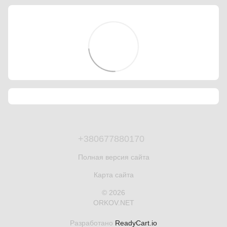
+380677880170
Полная версия сайта
Карта сайта
© 2026
ORKOV.NET
Разработано
ReadyCart.io