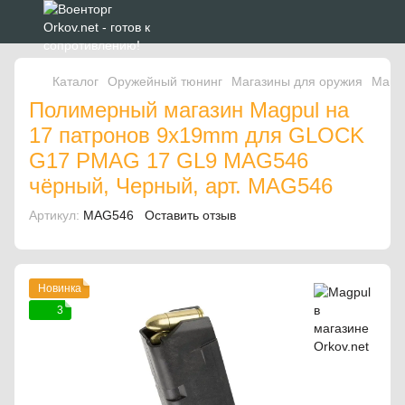
Каталог
Оружейный тюнинг
Магазины для оружия
Мага
Полимерный магазин Magpul на
17 патронов 9x19mm для GLOCK
G17 PMAG 17 GL9 MAG546
чёрный, Черный, арт. MAG546
Артикул:
MAG546
Оставить отзыв
Новинка
3