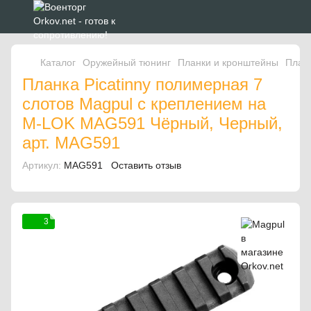
Каталог
Оружейный тюнинг
Планки и кронштейны
План
Планка Picatinny полимерная 7
слотов Magpul с креплением на
M-LOK MAG591 Чёрный, Черный,
арт. MAG591
Артикул:
MAG591
Оставить отзыв
3