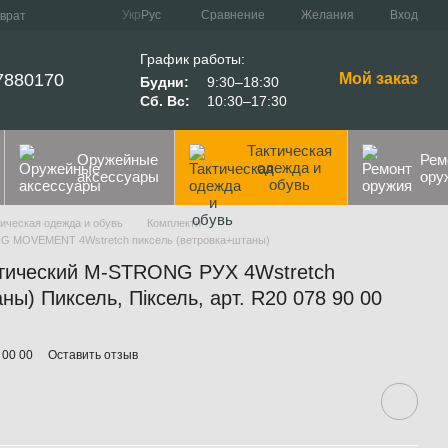
Сравнение
Укр
Рус
Желания
Вход
зврат
График работы:
7880170
Мой заказ
Будни:
9:30–18:30
Сб. Вс:
10:30–17:30
Тактическая
Оружейные
Рем
одежда и
аксессуары
ору
обувь
ическая одежда и обувь
Комплекти
G MOVEMENT 4Wstretch пиксель (ветровка+штаны)
тический M-STRONG РУХ 4Wstretch
ны) Пиксель, Піксель, арт. R20 078 90 00
 00 00
Оставить отзыв