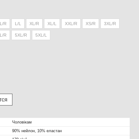
L/R
L/L
XL/R
XL/L
XXL/R
XS/R
3XL/R
L/R
5XL/R
5XL/L
тся
Чоловікам
90% нейлон, 10% еластан