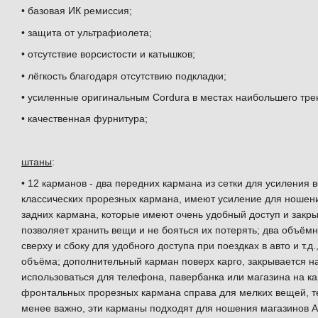
• базовая ИК ремиссия;
• защита от ультрафиолета;
• отсутствие ворсистости и катышков;
• лёгкость благодаря отсутствию подкладки;
• усиленные оригинальным Cordura в местах наибольшего тре
• качественная фурнитура;
штаны
:
• 12 карманов - два передних кармана из сетки для усиления 
классических прорезных кармана, имеют усиление для ношения
задних кармана, которые имеют очень удобный доступ и закр
позволяет хранить вещи и не бояться их потерять; два объём
сверху и сбоку для удобного доступа при поездках в авто и т.д
объёма; дополнительный карман поверх карго, закрывается на
использоваться для телефона, павербанка или магазина на ка
фронтальных прорезных кармана справа для мелких вещей, те
менее важно, эти карманы подходят для ношения магазинов А