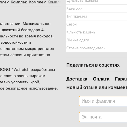
Щільність тканини
Категорія
Тип тканини
пользовании. Максимальное
Сезон
а движений благодаря 4-
Кількість кишень
альности во время походов,
Лінійка одягу
 водостойкости и
Страна производитель
с плетением микро-рип-стоп
 этом лёгкая и приятная на
Поделиться в соцсетях
TRONG 4Wstretch разработаны
о слоя в очень широком
Доставка
Оплата
Гара
евых условиях, крой,
Новый отзыв или коммен
ое безопасное использование.