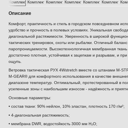
Описание
Комфорт, практичность и стиль в городском повседневном ис
удобство и прочность в полевых условиях. Уникальная свобод
диагональной растяжимости. Уверенность в широкой функцион
тактических тренировок, охоты или рыбалки. Отличный баланс
паропроницаемости. Высокотехнологичная мембранная ткань 
достаточно плотная, устойчивая к зацепкам и разрывам, и при
ощупь.
Ветровка тактическая РУХ 4Wstretch вместе со штанами M-S
M-GEAR® для комфортного использования в качестве внешнег
диапазоне температур. Оптимальный, протестированный в пол
усиленные зоны с наибольшим износом - надёжность и приятн
Основные параметры:
• состав ткани: 90% нейлон, 10% эластан, плотность 170 г/м²;
• 4-диагональная растяжимость;
• мембрана DWR, водостойкость 3000 мм Н₂O;