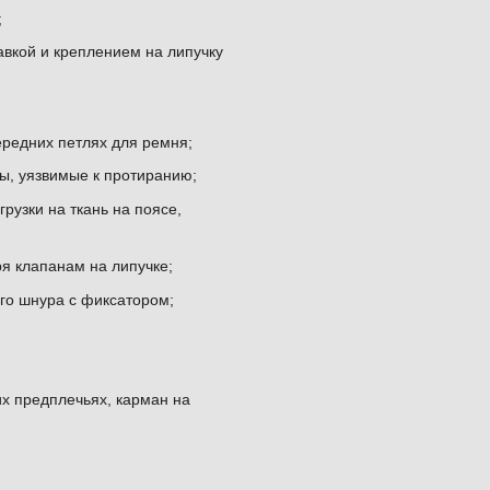
;
вкой и креплением на липучку
редних петлях для ремня;
, уязвимые к протиранию;
зки на ткань на поясе,
 клапанам на липучке;
о шнура с фиксатором;
их предплечьях, карман на