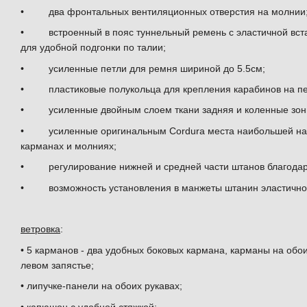
• два фронтальных вентиляционных отверстия на молнии
• встроенный в пояс туннельный ремень с эластичной вста
для удобной подгонки по талии;
• усиленные петли для ремня шириной до 5.5см;
• пластиковые полукольца для крепления карабинов на пе
• усиленные двойным слоем ткани задняя и коленные зоны
• усиленные оригинальным Cordura места наибольшей нагру
карманах и молниях;
• регулирование нижней и средней части штанов благодаря
• возможность установления в манжеты штанин эластичног
ветровка
:
• 5 карманов - два удобных боковых кармана, карманы на обо
левом запястье;
• липучке-панели на обоих рукавах;
• капюшон с удобной стяжкой;