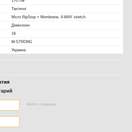
170 г/м²
Тактичні
Micro RipStop + Membrane, 4-WAY stretch
Демісезон
19
M-STRONG
Украина
нтия
тарий
Войти с помощью