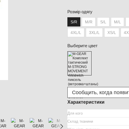
Розмір одягу
S/R
M/R
S/L
M/L
4XL/L
3XL/L
XS/L
4X
Выберите цвет
Сообщить, когда появи
Характеристики
Для кого
Склад тканини