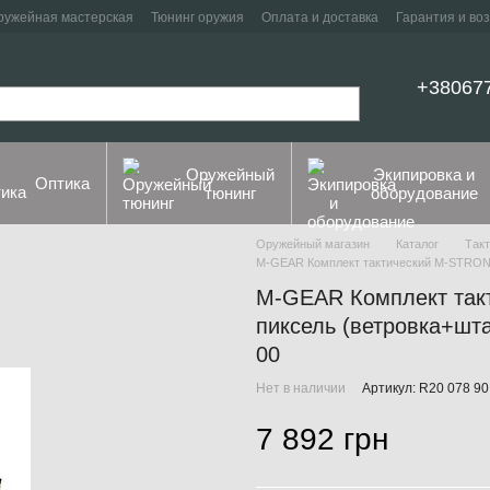
ружейная мастерская
Тюнинг оружия
Оплата и доставка
Гарантия и во
+38067
Оружейный
Экипировка и
Оптика
тюнинг
оборудование
Оружейный магазин
Каталог
Такт
M-GEAR Комплект тактический M-STRON
M-GEAR Комплект так
пиксель (ветровка+шта
00
Нет в наличии
Артикул: R20 078 90
7 892 грн