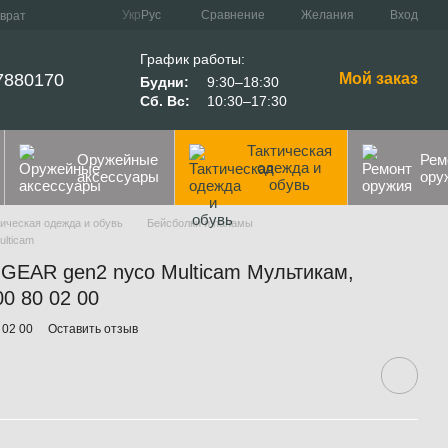
Сравнение
Укр
Рус
Желания
Вход
зврат
График работы:
7880170
Мой заказ
Будни:
9:30–18:30
Сб. Вс:
10:30–17:30
Тактическая
Оружейные
Рем
одежда и
аксессуары
ору
обувь
ическая одежда и обувь
Бейсболки и панамы
lticam
GEAR gen2 nyco Multicam Мультикам,
00 80 02 00
 02 00
Оставить отзыв