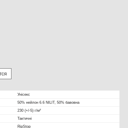
тся
Унісекс
50% нейлон 6.6 NILIT, 50% бавовна
230 (+/-5) г/м²
Тактичні
RipStop