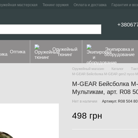
ружейная мастерская
Тюнинг оружия
Оплата и доставка
Гарантия и во
+38067
Оружейный
Экипировка и
Оптика
тюнинг
оборудование
Оружейный магазин
Каталог
Такт
M-GEAR Бейсболка M-GEAR gen2 nyco Mu
M-GEAR Бейсболка M-
Мультикам, арт. R08 5
Нет в наличии
Артикул: R08 504 80
498 грн