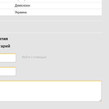
Демісезон
Украина
нтия
тарий
Войти с помощью