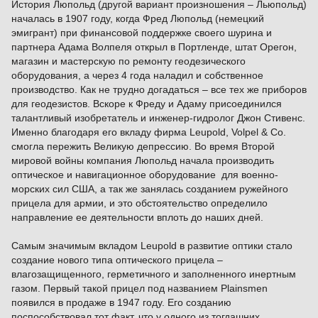
История Люпольд (другой вариант произношения – Льюпольд)
началась в 1907 году, когда Фред Люпольд (немецкий
эмигрант) при финансовой поддержке своего шурина и
партнера Адама Волпеля открыл в Портленде, штат Орегон,
магазин и мастерскую по ремонту геодезического
оборудования, а через 4 года наладил и собственное
производство. Как не трудно догадаться – все тех же приборов
для геодезистов. Вскоре к Фреду и Адаму присоединился
талантливый изобретатель и инженер-гидролог Джон Стивенс.
Именно благодаря его вкладу фирма Leupold, Volpel & Co.
смогла пережить Великую депрессию. Во время Второй
мировой войны компания Люпольд начала производить
оптическое и навигационное оборудование для военно-
морских сил США, а так же занялась созданием ружейного
прицела для армии, и это обстоятельство определило
направление ее деятельности вплоть до наших дней.
Самым значимым вкладом Leupold в развитие оптики стало
создание нового типа оптического прицела –
влагозащищенного, герметичного и заполненного инертным
газом. Первый такой прицел под названием Plainsmen
появился в продаже в 1947 году. Его созданию
поспособствовал тот факт, что у одного из тогдашних