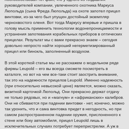
руководителей компании, увлеченного охотника Маркуса
Люпольда (сына Фреда Люпольда) на охоте запотел прицел
винтовки, из-за чего был упущен достойный экземпляр
чернохвостого оленя. Вот тогда Маркусу впервые и пришла в
голову мысль применить технологии водонепроницаемости и
устранения запотевания корабельных приборов в оптических
прицелах. Результат мы с вами прекрасно знаем – сегодня
довольно непросто найти хороший негерметизированный
прицел или бинокль, заполненный воздухом.
В этой короткой статье мы не расскажем о модельном ряде
фирмы Leupold – его вы всегда сможете посмотреть в
каталоге, но вот на чем все-таки стоит заострить внимание,
так это на надежности прицелов Leupold. Именно надежность
(при относительно невысокой цене) является, можно сказать,
визитной карточкой Люпольд. Они прекрасно держат отдачу
не только рядовых, но и «магнум» и «африканских» калибров.
Они не сбиваются при падении винтовки - нет, конечно, можно
так уронить, что и сама винтовка придет в негодность, но при
самом распространенном падении оружия, прислоненного к
стене или боку автомобиля, прицел Leupold лишь в
исключительных случаях потребует перепристрелки. А уж в