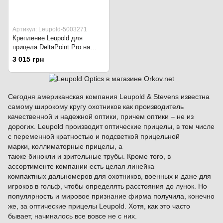
Артикул: Leupold-5003271
Крепление Leupold для
прицела DeltaPoint Pro на
Picatinny/Weaver для
3 015 грн
винтовок на базе AR.
Сегодня американская компания Leupold & Stevens известна
самому широкому кругу охотников как производитель
качественной и надежной оптики, причем оптики – не из
дорогих. Leupold производит оптические прицелы, в том числе
с переменной кратностью и подсветкой прицельной
марки, коллиматорные прицелы, а
также бинокли и зрительные трубы. Кроме того, в
ассортименте компании есть целая линейка
компактных дальномеров для охотников, военных и даже для
игроков в гольф, чтобы определять расстояния до лунок. Но
популярность и мировое признание фирма получила, конечно
же, за оптические прицелы Leupold. Хотя, как это часто
бывает, начиналось все вовсе не с них.