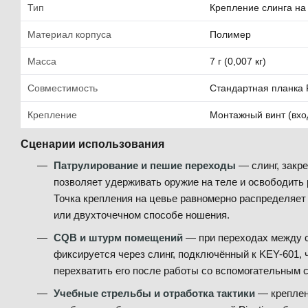
Тип
Крепление слинга на 
Материал корпуса
Полимер
Масса
7 г (0,007 кг)
Совместимость
Стандартная планка P
Крепление
Монтажный винт (вход
Сценарии использования
Патрулирование и пешие переходы
— слинг, закр
позволяет удерживать оружие на теле и освободить р
Точка крепления на цевье равномерно распределяет
или двухточечном способе ношения.
CQB и штурм помещений
— при переходах между 
фиксируется через слинг, подключённый к KEY-601, 
перехватить его после работы со вспомогательным 
Учебные стрельбы и отработка тактики
— креплен