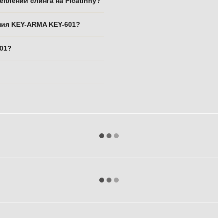
плений слинга на Picatinny?
ния KEY-ARMA KEY-601?
601?