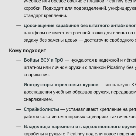
учебное или боевое оружие с планкой Picatinny без
коробки. Подходит для подразделений, унифицирую
стандарт креплений.
Дооснащение карабинов без штатного антабковог
платформ не имеет встроенной точки для слинга на 
задачу без замены цевья — достаточно свободного сл
Кому подходит
Бойцы ВСУ и ТрО
— нуждаются в надёжной и лёгкой
штатном или личном оружии с планкой Picatinny бе
снаряжения.
Инструкторы стрелковых курсов
— используют KE
дооснащения учебных образцов оружия, передавае
снаряжением.
Страйкболисты
— устанавливают крепление на репл
работы со слингом в игровых сценариях тактическог
Владельцы нарезного и гладкоствольного оружи
карабины и ружья с Picatinny под слинговое ношение