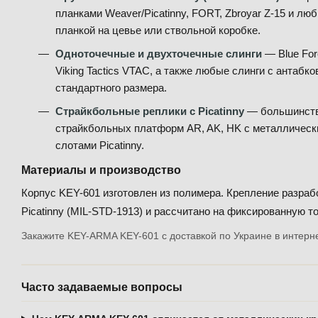
планками Weaver/Picatinny, FORT, Zbroyar Z-15 и л
планкой на цевье или ствольной коробке.
Одноточечные и двухточечные слинги
— Blue For
Viking Tactics VTAC, а также любые слинги с антаб
стандартного размера.
Страйкбольные реплики с Picatinny
— большинств
страйкбольных платформ AR, AK, HK с металлическ
слотами Picatinny.
Материалы и производство
Корпус KEY-601 изготовлен из полимера. Крепление разраб
Picatinny (MIL-STD-1913) и рассчитано на фиксированную то
Закажите KEY-ARMA KEY-601 с доставкой по Украине в интерне
Часто задаваемые вопросы