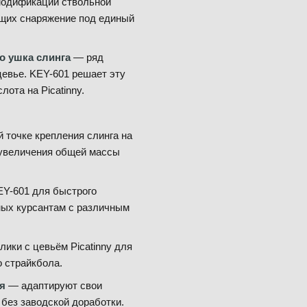
 модификации ствольной
щих снаряжение под единый
о ушка слинга
— ряд
цевье. KEY-601 решает эту
ота на Picatinny.
 точке крепления слинга на
з увеличения общей массы
Y-601 для быстрого
мых курсантам с различным
ики с цевьём Picatinny для
о страйкбола.
я
— адаптируют свои
 без заводской доработки.