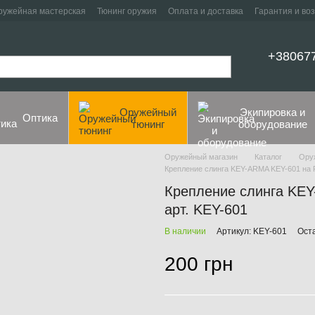
ружейная мастерская
Тюнинг оружия
Оплата и доставка
Гарантия и во
+38067
Оружейный
Экипировка и
Оптика
тюнинг
оборудование
Оружейный магазин
Каталог
Ору
Крепление слинга KEY-ARMA KEY-601 на P
Крепление слинга KEY-
арт. KEY-601
В наличии
Артикул: KEY-601
Ост
200 грн