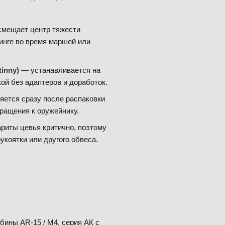
смещает центр тяжести
инге во время маршей или
inny)
— устанавливается на
ой без адаптеров и доработок.
ется сразу после распаковки
ращения к оружейнику.
ариты цевья критично, поэтому
укоятки или другого обвеса.
ины AR-15 / M4, серия АК с