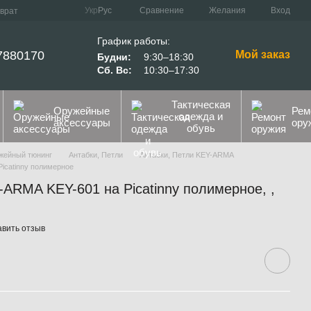
Сравнение
Укр
Рус
Желания
Вход
зврат
График работы:
7880170
Мой заказ
Будни:
9:30–18:30
Сб. Вс:
10:30–17:30
Тактическая
Оружейные
Рем
одежда и
аксессуары
ору
обувь
жейный тюнинг
Антабки, Петли
Антабки, Петли KEY-ARMA
icatinny полимерное
ARMA KEY-601 на Picatinny полимерное, ,
авить отзыв