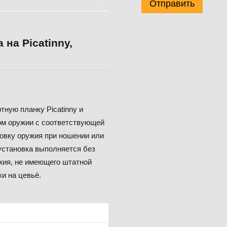
Отправить
на Picatinny,
ную планку Picatinny и
ом оружии с соответствующей
ровку оружия при ношении или
 установка выполняется без
жия, не имеющего штатной
ки на цевьё.