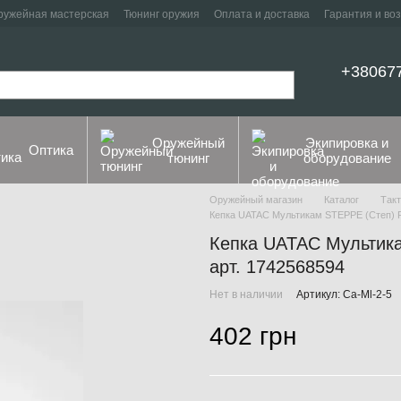
ружейная мастерская
Тюнинг оружия
Оплата и доставка
Гарантия и во
+38067
Оружейный
Экипировка и
Оптика
тюнинг
оборудование
Оружейный магазин
Каталог
Такт
Кепка UATAC Мультикам STEPPE (Степ) Ri
Кепка UATAC Мультикам
арт. 1742568594
Нет в наличии
Артикул: Ca-Ml-2-5
402 грн