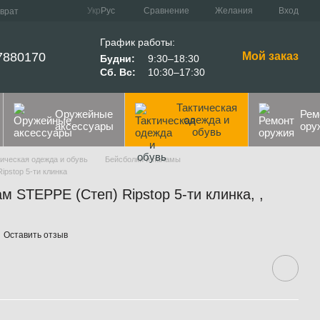
Сравнение
Укр
Рус
Желания
Вход
зврат
График работы:
7880170
Мой заказ
Будни:
9:30–18:30
Сб. Вс:
10:30–17:30
Тактическая
Оружейные
Рем
одежда и
аксессуары
ору
обувь
ическая одежда и обувь
Бейсболки и панамы
pstop 5-ти клинка
 STEPPE (Степ) Ripstop 5-ти клинка, ,
Оставить отзыв