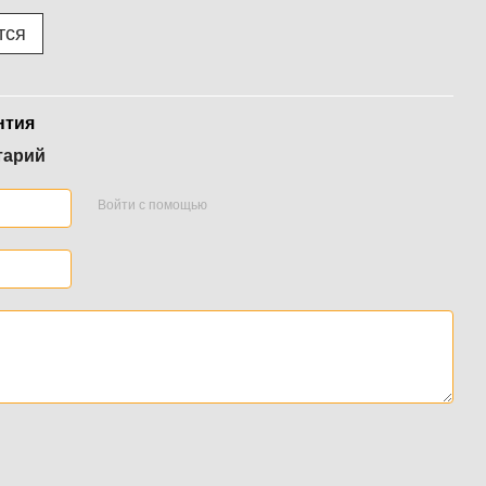
тся
нтия
тарий
Войти с помощью