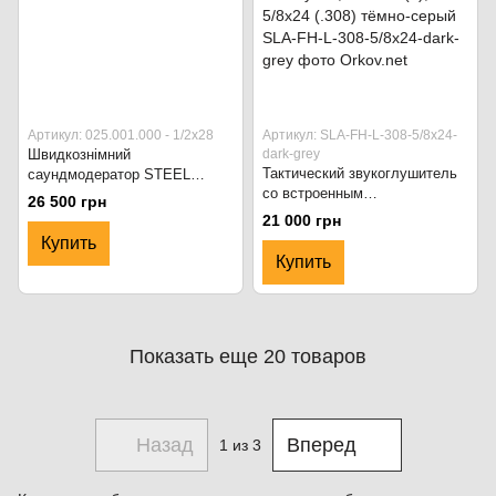
Артикул: 025.001.000 - 1/2х28
Артикул: SLA-FH-L-308-5/8x24-
Швидкознімний
dark-grey
Тактический звукоглушитель
саундмодератор STEEL
со встроенным
HORDE QD-S 5.56 Черный
26 500 грн
пламегасителем S.L.A.
21 000 грн
Military FH, 195 мм (L), 5/8x24
Купить
(.308) тёмно-серый
Купить
Показать еще 20 товаров
Назад
Вперед
1
из 3