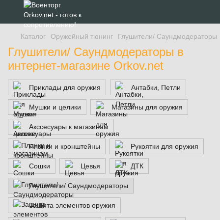
Каталог
Оружейный тюнинг
Глушители/ Саундмодераторы
Глушители/ Саундмодераторы в
интернет-магазине Orkov.net
Приклады для оружия
Антабки, Петли
Мушки и целики
Магазины для оружия
Акссесуары к магазинам
Планки и кронштейны
Рукоятки для оружия
Сошки
Цевья
ДТК
Глушители/ Саундмодераторы
Защита элементов оружия