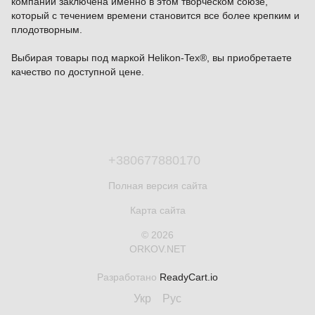
компании заключена именно в этом творческом союзе,
который с течением времени становится все более крепким и
плодотворным.
Выбирая товары под маркой Helikon-Tex®, вы приобретаете
качество по доступной цене.
+380677880170
Полная версия сайта
Карта сайта
© 2026
ORKOV.NET
Разработано
ReadyCart.io
Укр
Рус