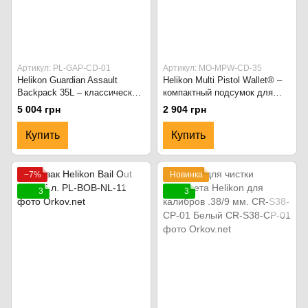
Артикул: PL-GAP-CD-01
Артикул: MO-MPW-CD-35
Helikon Guardian Assault
Helikon Multi Pistol Wallet® –
Backpack 35L – классический
компактный подсумок для
штурмовой рюкзак на 3 дня
хранения и переноски
5 004 грн
2 904 грн
Чёрный
пистолетов Shadow Grey
Купить
Купить
−7%
Новинка
3
3