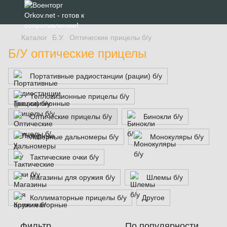
Каталог
Б.У.
Оптические прицелы б/у
Б/У оптические прицелы
Портативные радиостанции (рации) б/у
Тепловизионные прицелы б/у
Оптические прицелы б/у
Бинокли б/у
Лазерные дальномеры б/у
Монокуляры б/у
Тактические очки б/у
Магазины для оружия б/у
Шлемы б/у
Коллиматорные прицелы б/у
Другое
Фильтр
По популярности