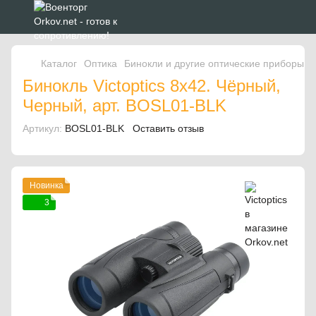
Каталог
Оптика
Бинокли и другие оптические приборы 
Бинокль Victoptics 8x42. Чёрный,
Черный, арт. BOSL01-BLK
Артикул:
BOSL01-BLK
Оставить отзыв
Новинка
3