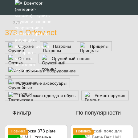
373
373 в Orkov.net
Оружие
Патроны
Прицелы
Оптика
Оружейный тюнинг
Экипировка и оборудование
Оружейные аксессуары
Тактическая одежда и обувь
Ремонт оружия
Фильтр
По популярности
Новинка
Новинка