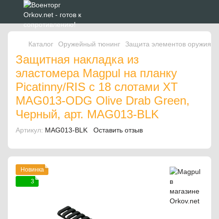
Каталог
Оружейный тюнинг
Защита элементов оружия
Защитная накладка из
эластомера Magpul на планку
Picatinny/RIS с 18 слотами XT
MAG013-ODG Olive Drab Green,
Черный, арт. MAG013-BLK
Артикул:
MAG013-BLK
Оставить отзыв
Новинка
3