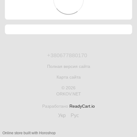
+380677880170
Полная версия сайта
Карта сайта
© 2026
ORKOV.NET
Разработано
ReadyCart.io
Укр
Рус
Online store built with Horoshop