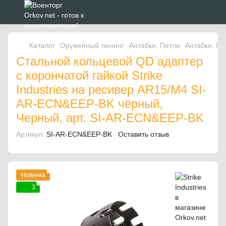
Каталог
Оружейный тюнинг
Антабки, Петли
Антабки, Пет
Стальной кольцевой QD адаптер
с корончатой гайкой Strike
Industries на ресивер AR15/M4 SI-
AR-ECN&EEP-BK чёрный,
Черный, арт. SI-AR-ECN&EEP-BK
Артикул:
SI-AR-ECN&EEP-BK
Оставить отзыв
Новинка
3