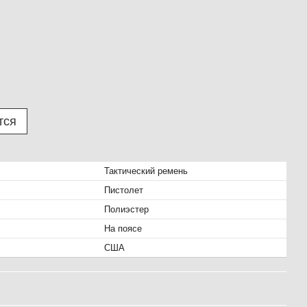
тся
Тактический ремень
Пистолет
Полиэстер
На поясе
США