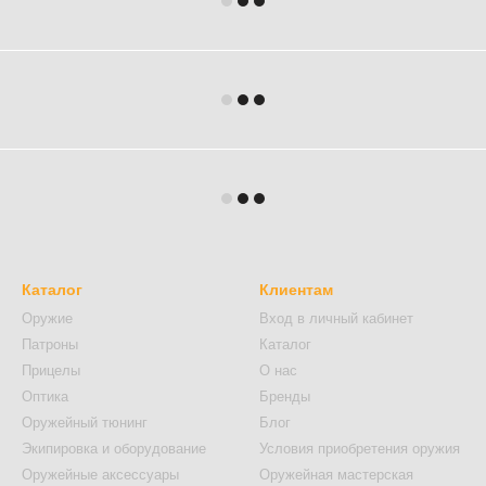
Каталог
Клиентам
Оружие
Вход в личный кабинет
Патроны
Каталог
Прицелы
О нас
Оптика
Бренды
Оружейный тюнинг
Блог
Экипировка и оборудование
Условия приобретения оружия
Оружейные аксессуары
Оружейная мастерская