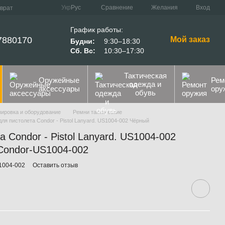
Сравнение
Укр
Рус
Желания
Вход
зврат
График работы:
7880170
Мой заказ
Будни:
9:30–18:30
Сб. Вс:
10:30–17:30
Тактическая
Оружейные
Рем
одежда и
аксессуары
ору
обувь
пировка и оборудование
Ремни тактические
ля пистолета Condor - Pistol Lanyard. US1004-002 Чёрный
 Condor - Pistol Lanyard. US1004-002
 Condor-US1004-002
1004-002
Оставить отзыв