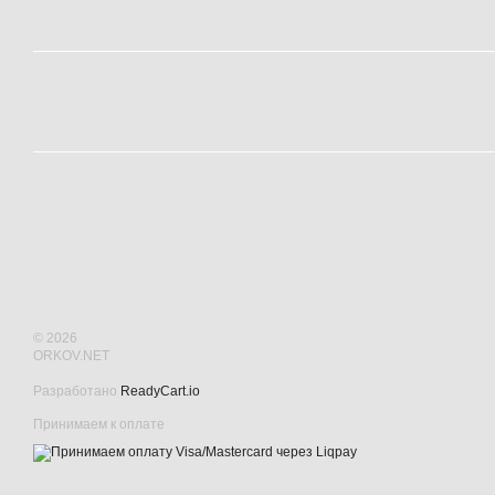
© 2026
ORKOV.NET
Разработано
ReadyCart.io
Принимаем к оплате