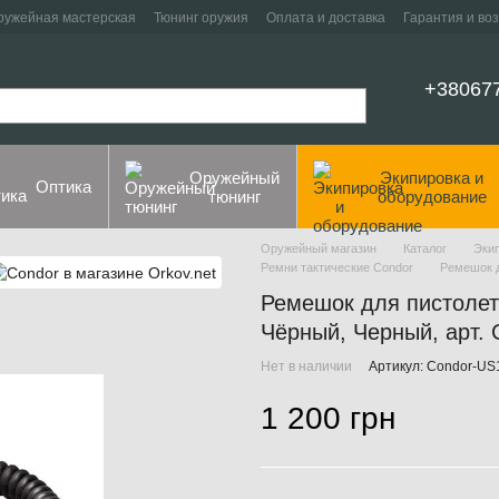
ружейная мастерская
Тюнинг оружия
Оплата и доставка
Гарантия и во
+38067
Оружейный
Экипировка и
Оптика
тюнинг
оборудование
Оружейный магазин
Каталог
Эки
Ремни тактические Condor
Ремешок д
Ремешок для пистолета
Чёрный, Черный, арт.
Нет в наличии
Артикул: Condor-US
1 200 грн