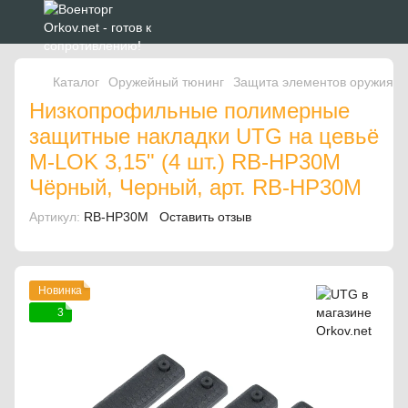
Каталог
Оружейный тюнинг
Защита элементов оружия
Низкопрофильные полимерные
защитные накладки UTG на цевьё
M-LOK 3,15" (4 шт.) RB-HP30M
Чёрный, Черный, арт. RB-HP30M
Артикул:
RB-HP30M
Оставить отзыв
Новинка
3