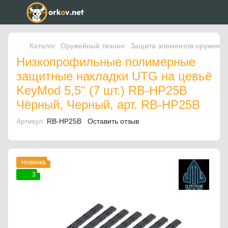
Каталог
Оружейный тюнинг
Защита элементов оружия
Низкопрофильные полимерные
защитные накладки UTG на цевьё
KeyMod 5,5" (7 шт.) RB-HP25B
Чёрный, Черный, арт. RB-HP25B
Артикул:
RB-HP25B
Оставить отзыв
Новинка
3