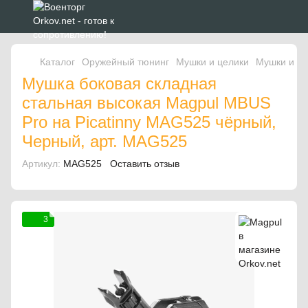
Каталог
Оружейный тюнинг
Мушки и целики
Мушки и це
Мушка боковая складная
стальная высокая Magpul MBUS
Pro на Picatinny MAG525 чёрный,
Черный, арт. MAG525
Артикул:
MAG525
Оставить отзыв
3