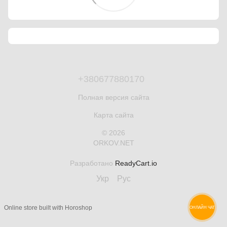
+380677880170
Полная версия сайта
Карта сайта
© 2026
ORKOV.NET
Разработано
ReadyCart.io
Укр
Рус
Online store built with Horoshop
ОНЛАЙН ЧАТ