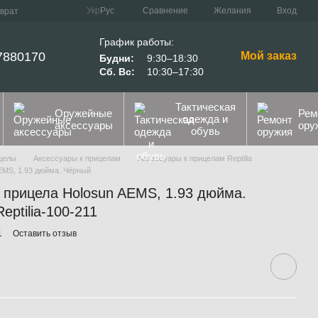
Сравнение
Укр
Рус
Желания
Вход
зврат
График работы:
7880170
Мой заказ
Будни:
9:30–18:30
Сб. Вс:
10:30–17:30
Тактическая
Оружейные
Рем
одежда и
аксессуары
ору
обувь
целы
Аксессуары к прицелам
Аксессуары к прицелам Reptilia
AEMS, 1.93 дюйма. Чёрный
я прицела Holosun AEMS, 1.93 дюйма.
eptilia-100-211
1
Оставить отзыв