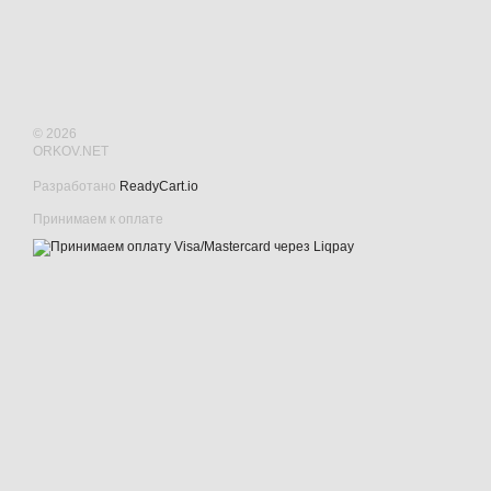
© 2026
ORKOV.NET
Разработано
ReadyCart.io
Принимаем к оплате