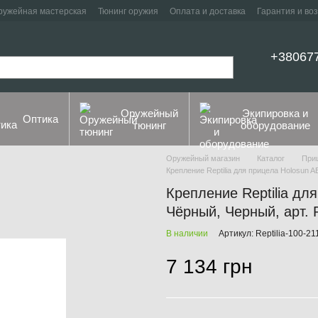
ружейная мастерская
Тюнинг оружия
Оплата и доставка
Гарантия и во
+38067
Оружейный
Экипировка и
Оптика
тюнинг
оборудование
Оружейный магазин
Каталог
При
Крепление Reptilia для прицела Holosun 
Крепление Reptilia дл
Чёрный, Черный, арт. R
В наличии
Артикул: Reptilia-100-21
7 134 грн