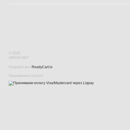
© 2026
ORKOV.NET
Разработано
ReadyCart.io
Принимаем к оплате