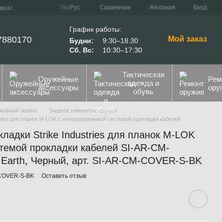
Сравнение
Укр
Рус
Желания
Вход
зврат
График работы:
7880170
Мой заказ
Будни:
9:30–18:30
Сб. Вс:
10:30–17:30
Тактическая
Оружейные
Рем
одежда и
аксессуары
ору
обувь
жейный тюнинг
Защита элементов оружия
tries для планок M-LOK с интегрированной системой прокладки кабелей.
ладки Strike Industries для планок M-LOK
стемой прокладки кабелей SI-AR-CM-
 Earth, Черный, арт. SI-AR-CM-COVER-S-BK
-COVER-S-BK
Оставить отзыв