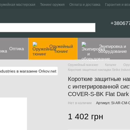
ружейная мастерская
Тюнинг оружия
Оплата и доставка
Гарантия и во
+38067
Оружейный
Экипировка и
Оптика
тюнинг
оборудование
Оружейный магазин
Каталог
Ору
Короткие защитные накладки Strike Indus
Короткие защитные нак
с интегрированной си
COVER-S-BK Flat Dark
Нет в наличии
Артикул: SI-AR-CM
1 402 грн