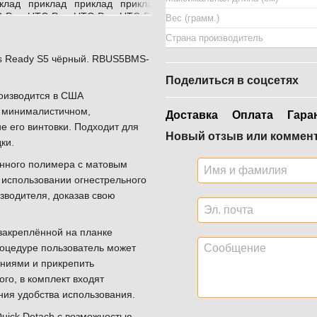
Вес (грамм.)
Страна производитель
s Ready S5 чёрный. RBUS5BMS-
Поделиться в соцсетях
оизводится в США
и минималистичном,
Доставка
Оплата
Гара
е его винтовки. Подходит для
Новый отзыв или коммен
ки.
енного полимера с матовым
 использовании огнестрельного
зводителя, доказав свою
закреплённой на планке
роцедуре пользователь может
ениями и прикрепить
го, в комплект входят
ия удобства использования.
Quick Detach с возможностью