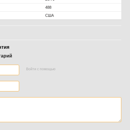
488
США
нтия
тарий
Войти с помощью