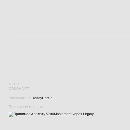
© 2026
ORKOV.NET
Разработано
ReadyCart.io
Принимаем к оплате