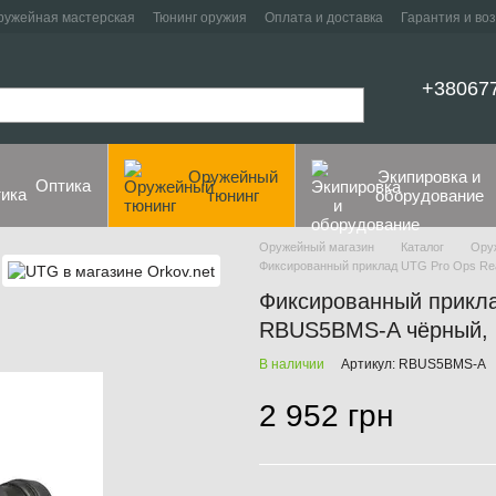
ружейная мастерская
Тюнинг оружия
Оплата и доставка
Гарантия и во
+38067
Оружейный
Экипировка и
Оптика
тюнинг
оборудование
Оружейный магазин
Каталог
Ору
Фиксированный приклад UTG Pro Ops R
Фиксированный прикл
RBUS5BMS-A чёрный, 
В наличии
Артикул: RBUS5BMS-A
2 952 грн