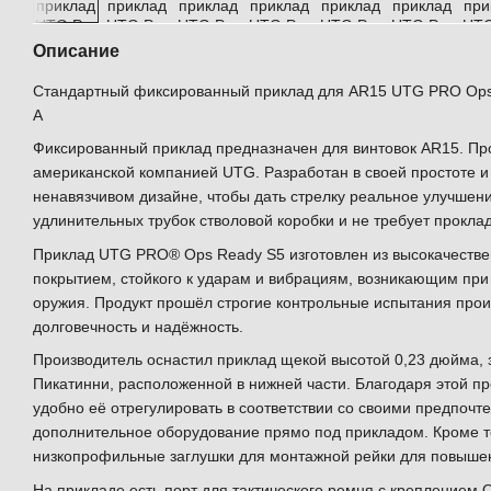
Описание
Стандартный фиксированный приклад для AR15 UTG PRO Op
A
Фиксированный приклад предназначен для винтовок AR15. Пр
американской компанией UTG. Разработан в своей простоте 
ненавязчивом дизайне, чтобы дать стрелку реальное улучшени
удлинительных трубок стволовой коробки и не требует проклад
Приклад UTG PRO® Ops Ready S5 изготовлен из высокачеств
покрытием, стойкого к ударам и вибрациям, возникающим при
оружия. Продукт прошёл строгие контрольные испытания прои
долговечность и надёжность.
Производитель оснастил приклад щекой высотой 0,23 дюйма, 
Пикатинни, расположенной в нижней части. Благодаря этой п
удобно её отрегулировать в соответствии со своими предпочт
дополнительное оборудование прямо под прикладом. Кроме то
низкопрофильные заглушки для монтажной рейки для повышен
На прикладе есть порт для тактического ремня с креплением 