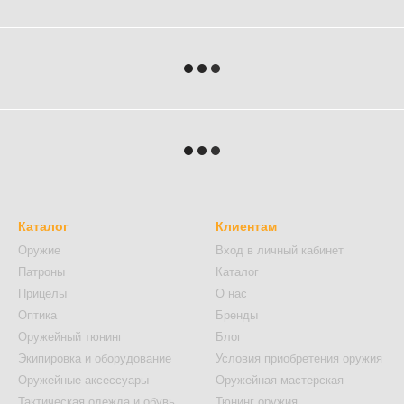
Каталог
Клиентам
Оружие
Вход в личный кабинет
Патроны
Каталог
Прицелы
О нас
Оптика
Бренды
Оружейный тюнинг
Блог
Экипировка и оборудование
Условия приобретения оружия
Оружейные аксессуары
Оружейная мастерская
Тактическая одежда и обувь
Тюнинг оружия