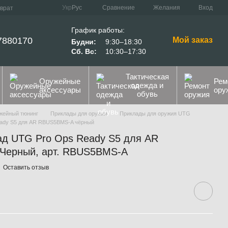
Сравнение
Укр
Рус
Желания
Вход
зврат
График работы:
7880170
Мой заказ
Будни:
9:30–18:30
Сб. Вс:
10:30–17:30
Тактическая
Оружейные
Рем
одежда и
аксессуары
ору
обувь
жейный тюнинг
Приклады для оружия
Приклады для оружия UTG
eady S5 для AR RBUS5BMS-A чёрный
ад UTG Pro Ops Ready S5 для AR
Черный, арт. RBUS5BMS-A
Оставить отзыв