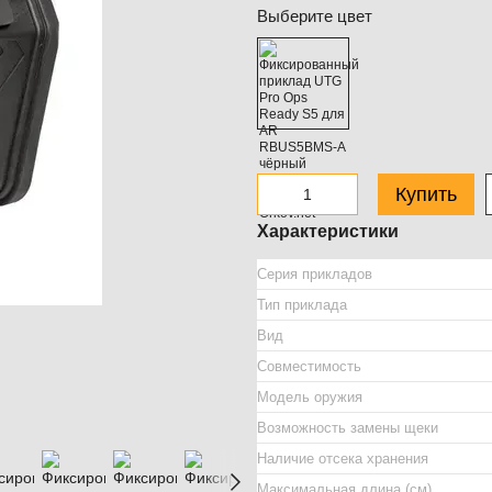
Выберите цвет
Купить
Характеристики
Серия прикладов
Тип приклада
Вид
Совместимость
Модель оружия
Возможность замены щеки
Наличие отсека хранения
Максимальная длина (см)