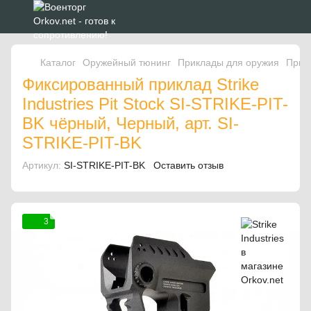
Каталог
Оружейный тюнинг
Приклады для оружия
Прикл
Фиксированный приклад Strike
Industries Pit Stock SI-STRIKE-PIT-
BK чёрный, Черный, арт. SI-
STRIKE-PIT-BK
Артикул:
SI-STRIKE-PIT-BK
Оставить отзыв
3