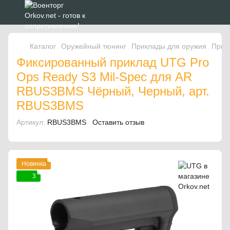
Каталог
Оружейный тюнинг
Приклады для оружия
Прик
Фиксированный приклад UTG Pro
Ops Ready S3 Mil-Spec для AR
RBUS3BMS Чёрный, Черный, арт.
RBUS3BMS
Артикул:
RBUS3BMS
Оставить отзыв
Новинка
3