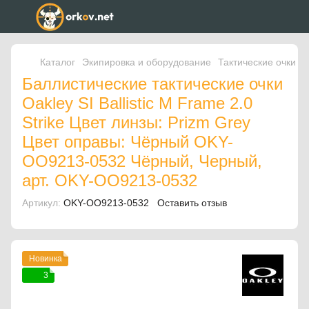
Каталог
Экипировка и оборудование
Тактические очки
Т
Баллистические тактические очки
Oakley SI Ballistic M Frame 2.0
Strike Цвет линзы: Prizm Grey
Цвет оправы: Чёрный OKY-
OO9213-0532 Чёрный, Черный,
арт. OKY-OO9213-0532
Артикул:
OKY-OO9213-0532
Оставить отзыв
Новинка
3